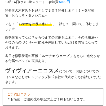
10月14日(水)13時スタート 参加費
5000円
開発者の木村氏をお迎えしてＢＯＴ開催します！！～微弱荷
電・おもしろ・タノシズム～
？を！「
ハテナをヒラメキに！
」 話して、聞いて、体験しま
しょ☆
微弱荷電ってなに？から今までの実例をふまえ、今の活用法や
今後のものづくりや可能性を体験していただける内容になって
おります。
当日は微弱荷電転写機「
ルーチェ ウェーブ
」をさらに進化させ
る付属のパッドの実演あり、
ヴィヴィアーニコスメ
について、お肌についての
Ｑ＆Ａなどもセレンディップ株式会社の代表からもお話しいただ
きます。
ご予約はコチラ
＊お名前・ご連絡先を明記の上ご予約お願いします。