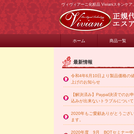
ヴィヴィアーニ化粧品 Vivianiスキン
ホーム
商品一覧
最新情報
令和4年6月10日より製品価格の
上げのお知らせ
【解決済み】Paypal決済でのお
込みが出来ないトラブルについて
2020年もご愛顧ありがとうござ
ます。
2020年度 9月 BOTセミナー