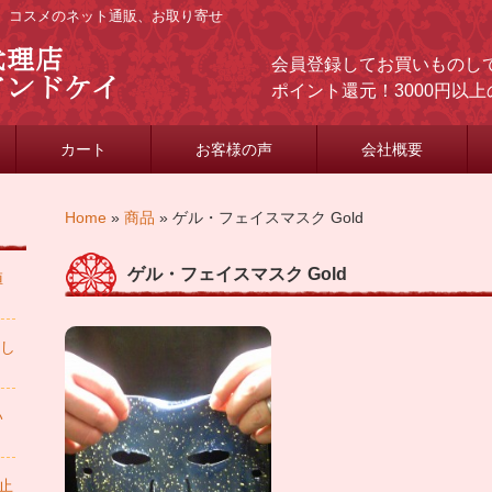
ケア、コスメのネット通販、お取り寄せ
会員登録してお買いものして
ポイント還元！3000円以
カート
お客様の声
会社概要
Home
»
商品
»
ゲル・フェイスマスク Gold
ゲル・フェイスマスク Gold
値
申し
い
中止