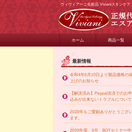
ヴィヴィアーニ化粧品 Vivianiスキン
ホーム
商品一覧
最新情報
令和4年6月10日より製品価格の
上げのお知らせ
【解決済み】Paypal決済でのお
込みが出来ないトラブルについて
2020年もご愛顧ありがとうござ
ます。
2020年度 9月 BOTセミナー